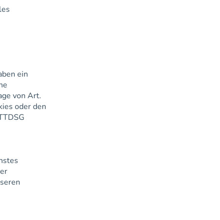
les
aben ein
ine
age von Art.
kies oder den
s TTDSG
nstes
der
nseren