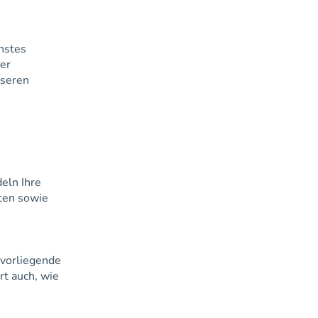
nstes
der
nseren
eln Ihre
ten sowie
 vorliegende
rt auch, wie