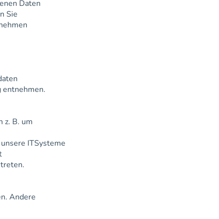
genen Daten
n Sie
ntnehmen
daten
ng entnehmen.
h z. B. um
h unsere ITSysteme
t
treten.
en. Andere