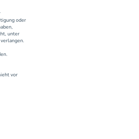
r
tigung oder
haben,
ht, unter
 verlangen.
den.
ieht vor