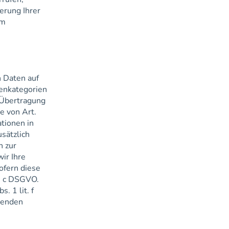
erung Ihrer
im
n Daten auf
tenkategorien
e Übertragung
e von Art.
ationen in
usätzlich
n zur
ir Ihre
ofern diese
t. c DSGVO.
. 1 lit. f
lgenden