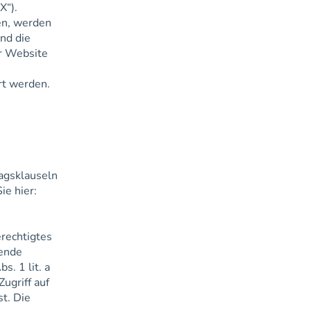
X“).
en, werden
nd die
er Website
rt werden.
ragsklauseln
ie hier:
erechtigtes
hende
s. 1 lit. a
ugriff auf
t. Die