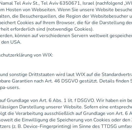
 Namal Tel Aviv St., Tel Aviv 6350671, Israel (nachfolgend „WI
zum Hosten von Webseiten. Wenn Sie unsere Website besuch
alten, die Besucherquellen, die Region der Websitebesucher u
eichert Cookies auf Ihrem Browser, die für die Darstellung d
heit erforderlich sind (notwendige Cookies).
werden, können auf verschiedenen Servern weltweit gespeiche
n den USA.
schutzerklärung von WIX:
nd sonstige Drittstaaten wird laut WIX auf die Standardvert
are Garantien nach Art. 46 DSGVO gestützt. Details finden S
dpa-users.
f Grundlage von Art. 6 Abs. 1 lit. f DSGVO. Wir haben ein b
erlässigen Darstellung unserer Website. Sofern eine entsprec
lgt die Verarbeitung ausschließlich auf Grundlage von Art. 6 Ab
eit die Einwilligung die Speicherung von Cookies oder den Z
zers (z. B. Device-Fingerprinting) im Sinne des TTDSG umfass